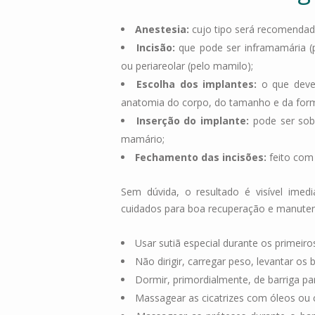
Anestesia:
cujo tipo será recomendad
Incisão:
que pode ser inframamária (pel
ou periareolar (pelo mamilo);
Escolha dos implantes:
o que deve 
anatomia do corpo, do tamanho e da form
Inserção do implante:
pode ser sob
mamário;
Fechamento das incisões:
feito com
Sem dúvida, o resultado é visível ime
cuidados para boa recuperação e manuten
Usar sutiã especial durante os primeiros
Não dirigir, carregar peso, levantar os 
Dormir, primordialmente, de barriga pa
Massagear as cicatrizes com óleos ou 